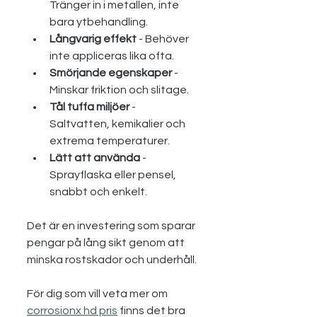
Tränger in i metallen, inte 
bara ytbehandling.
Långvarig effekt
 - Behöver 
inte appliceras lika ofta.
Smörjande egenskaper
 - 
Minskar friktion och slitage.
Tål tuffa miljöer
 - 
Saltvatten, kemikalier och 
extrema temperaturer.
Lätt att använda
 - 
Sprayflaska eller pensel, 
snabbt och enkelt.
Det är en investering som sparar 
pengar på lång sikt genom att 
minska rostskador och underhåll.
För dig som vill veta mer om 
corrosionx hd pris
 finns det bra 