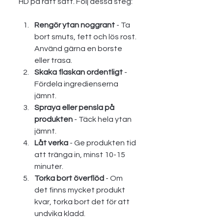
HD på rätt sätt. Följ dessa steg:
Rengör ytan noggrant
 - Ta 
bort smuts, fett och lös rost. 
Använd gärna en borste 
eller trasa.
Skaka flaskan ordentligt
 - 
Fördela ingredienserna 
jämnt.
Spraya eller pensla på 
produkten
 - Täck hela ytan 
jämnt.
Låt verka
 - Ge produkten tid 
att tränga in, minst 10-15 
minuter.
Torka bort överflöd
 - Om 
det finns mycket produkt 
kvar, torka bort det för att 
undvika kladd.