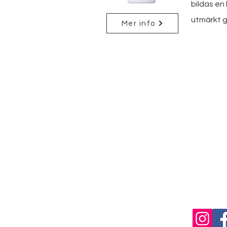
bildas en 
utmärkt 
Mer info
Kundservice
Leveranser & Returer
Integritetspolicy
Betalningsvillkor
Vanliga frågor
Corrosion Control AB
Storgatan 59
573 32 Tranås
Tel 079-320 52 57
Mail
info@corrosionx.se