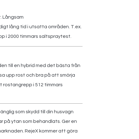
r. Långsam
gt lång tid i utsatta områden. T.ex.
p i 2000 timmars saltspraytest.
n till en hybrid med det bästa från
a upp rost och bra på att smörja
mot rostangrepp i 512 timmars
nglig som skydd till din husvagn
nar på ytan som behandlats. Ger en
 marknaden. RejeX kommer att göra