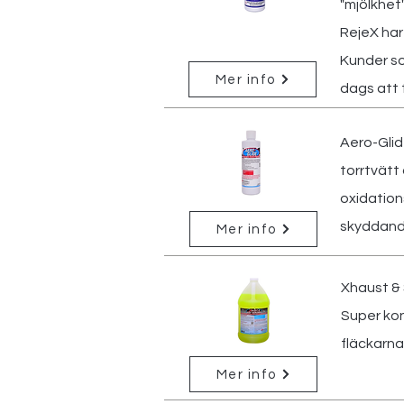
"mjölkhet"
RejeX har 
Kunder so
Mer info
dags att 
Aero-Glid
torrtvätt
oxidation
skyddande
Mer info
Xhaust & 
Super kon
fläckarna
Mer info