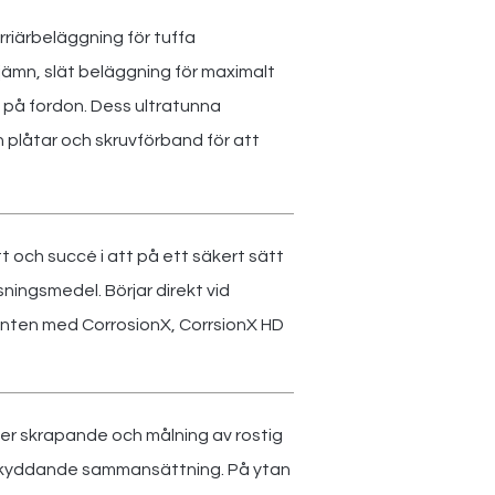
riärbeläggning för tuffa
 jämn, slät beläggning för maximalt
n på fordon. Dess ultratunna
n plåtar och skruvförband för att
 och succé i att på ett säkert sätt
sningsmedel. Börjar direkt vid
enten med CorrosionX, CorrsionX HD
r skrapande och målning av rostig
k skyddande sammansättning. På ytan