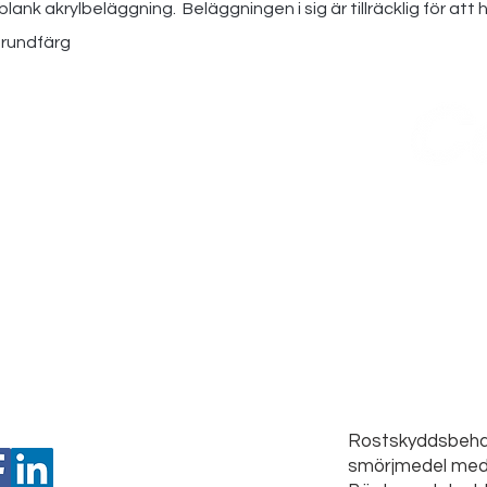
blank akrylbeläggning. Beläggningen i sig är tillräcklig för att 
grundfärg
Rostskyddsbeha
smörjmedel med