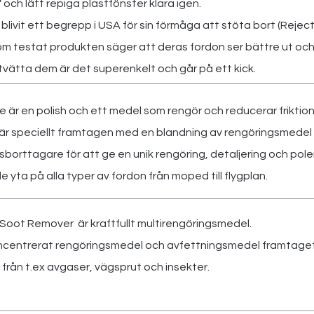
 och lätt repiga plastfönster klara igen.
blivit ett begrepp i USA för sin förmåga att stöta bort (Reject
m testat produkten säger att deras fordon ser bättre ut och f
tvätta dem är det superenkelt och går på ett kick.
e är en polish och ett medel som rengör och reducerar friktion
 är speciellt framtagen med en blandning av rengöringsmedel
sborttagare för att ge en unik rengöring, detaljering och pole
 yta på alla typer av fordon från moped till flygplan.
Soot Remover är kraftfullt multirengöringsmedel.
centrerat rengöringsmedel och avfettningsmedel framtaget 
 från t.ex avgaser, vägsprut och insekter.