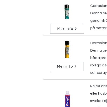
Corrosion
Denna pro
genomträn
på motorc
Mer info
Corrosion
Denna pro
båda prod
rörliga d
Mer info
saltspray
RejeX är 
eller hus
mycket dj