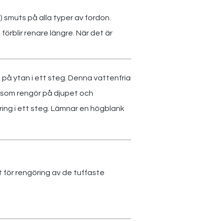
) smuts på alla typer av fordon.
örblir renare längre. När det är
 på ytan i ett steg. Denna vattenfria
 som rengör på djupet och
ring i ett steg. Lämnar en högblank
för rengöring av de tuffaste