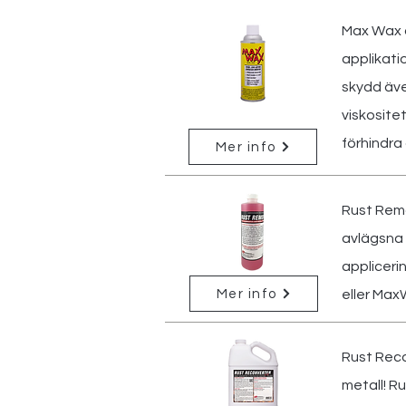
Max Wax ä
applikati
skydd äve
viskosite
förhindra 
Mer info
Rust Remo
avlägsna r
appliceri
Mer info
eller Max
Rust Reco
metall! R