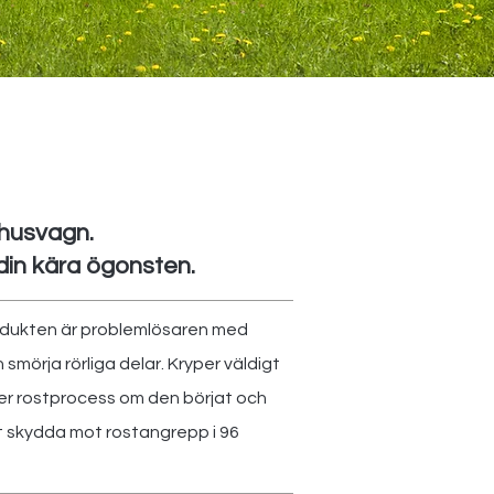
 husvagn.
din kära ögonsten.
rodukten är problemlösaren med
mörja rörliga delar. Kryper väldigt
er rostprocess om den börjat och
tt skydda mot rostangrepp i 96