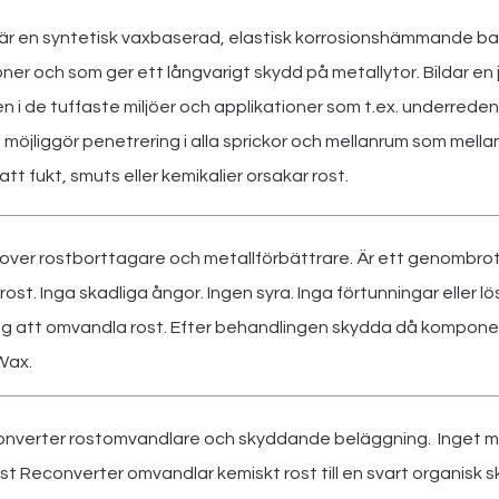
r en syntetisk vaxbaserad, elastisk korrosionshämmande bar
oner och som ger ett långvarigt skydd på metallytor. Bildar en
n i de tuffaste miljöer och applikationer som t.ex. underrede
t möjliggör penetrering i alla sprickor och mellanrum som mella
att fukt, smuts eller kemikalier orsakar rost.
ver rostborttagare och metallförbättrare. Är ett genombrott
ost. Inga skadliga ångor. Ingen syra. Inga förtunningar eller lö
ng att omvandla rost. Efter behandlingen skydda då kompon
Wax.
nverter rostomvandlare och skyddande beläggning. Inget me
ust Reconverter omvandlar kemiskt rost till en svart organis