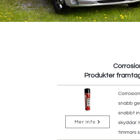
Corrosio
Produkter framtagn
Corrosion
snabb gen
snabbt in
Mer info
skyddar. 
timmars s