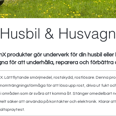
Husbil & Husvagn
nX produkter gör underverk för din husbil eller
a för att underhålla, reparera och förbättra 
X. Lättflytande smörjmedel, rostskydd, rostlösare. Denna p
omträngningsförmåga för att lösa upp rost, driva ut fukt och s
 i områden som är svåra att komma åt. Stänger omedelbart n
Helt säker att använda på kontakter och elektronik. Klarar a
altspraytest.