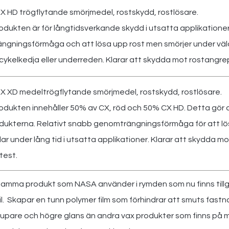
X HD trögflytande smörjmedel, rostskydd, rostlösare.
dukten är för långtidsverkande skydd i utsatta applikatione
gningsförmåga och att lösa upp rost men smörjer under väldi
ykelkedja eller underreden. Klarar att skydda mot rostangrep
X XD medeltrögflytande smörjmedel, rostskydd, rostlösare.
dukten innehåller 50% av CX, röd och 50% CX HD. Detta gör de
ukterna. Relativt snabb genomträngningsförmåga för att lös
elar under lång tid i utsatta applikationer. Klarar att skydda 
test.
samma produkt som NASA använder i rymden som nu finns tillgä
bil. Skapar en tunn polymer film som förhindrar att smuts fast
upare och högre glans än andra vax produkter som finns på