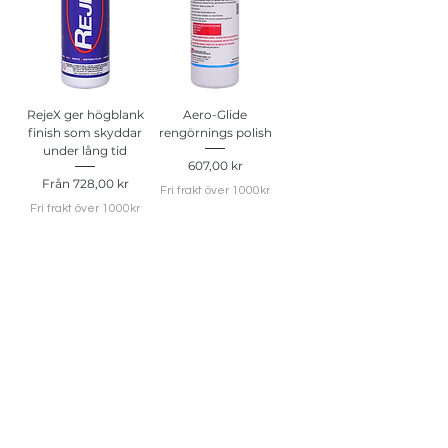
RejeX ger högblank
Aero-Glide
finish som skyddar
rengörnings polish
under lång tid
Pris
607,00 kr
Reapris
Från
728,00 kr
Fri frakt över 1000kr
Fri frakt över 1000kr
Kundservice
Leveranser & Returer
Integritetspolicy
Betalningsvillkor
Vanliga frågor
Corrosion Control AB
Storgatan 59
573 32 Tranås